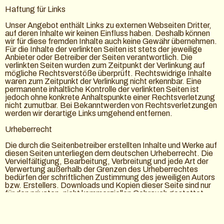
Haftung für Links
Unser Angebot enthält Links zu externen Webseiten Dritter,
auf deren Inhalte wir keinen Einfluss haben. Deshalb können
wir für diese fremden Inhalte auch keine Gewähr übernehmen.
Für die Inhalte der verlinkten Seiten ist stets der jeweilige
Anbieter oder Betreiber der Seiten verantwortlich. Die
verlinkten Seiten wurden zum Zeitpunkt der Verlinkung auf
mögliche Rechtsverstöße überprüft. Rechtswidrige Inhalte
waren zum Zeitpunkt der Verlinkung nicht erkennbar. Eine
permanente inhaltliche Kontrolle der verlinkten Seiten ist
jedoch ohne konkrete Anhaltspunkte einer Rechtsverletzung
nicht zumutbar. Bei Bekanntwerden von Rechtsverletzungen
werden wir derartige Links umgehend entfernen.
Urheberrecht
Die durch die Seitenbetreiber erstellten Inhalte und Werke auf
diesen Seiten unterliegen dem deutschen Urheberrecht. Die
Vervielfältigung, Bearbeitung, Verbreitung und jede Art der
Verwertung außerhalb der Grenzen des Urheberrechtes
bedürfen der schriftlichen Zustimmung des jeweiligen Autors
bzw. Erstellers. Downloads und Kopien dieser Seite sind nur
für den privaten, nicht kommerziellen Gebrauch gestattet.
Soweit die Inhalte auf dieser Seite nicht vom Betreiber
erstellt wurden, werden die Urheberrechte Dritter beachtet.
Insbesondere werden Inhalte Dritter als solche